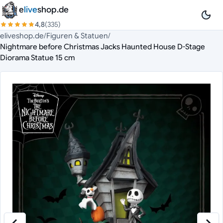
Zum Inhalt springen
e
live
shop.de
4,8
(335)
eliveshop.de
/
Figuren & Statuen
/
Nightmare before Christmas Jacks Haunted House D-Stage
Diorama Statue 15 cm