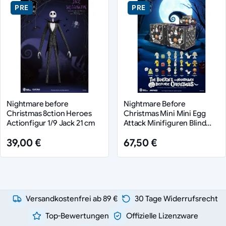
PRE
PRE
Nightmare before
Nightmare Before
Christmas 8ction Heroes
Christmas Mini Mini Egg
Actionfigur 1/9 Jack 21 cm
Attack Minifiguren Blind
Box Sortiment (24) (Glow in
39,00 €
67,50 €
the Dark)
Versandkostenfrei ab 89 €
30 Tage Widerrufsrecht
Top-Bewertungen
Offizielle Lizenzware