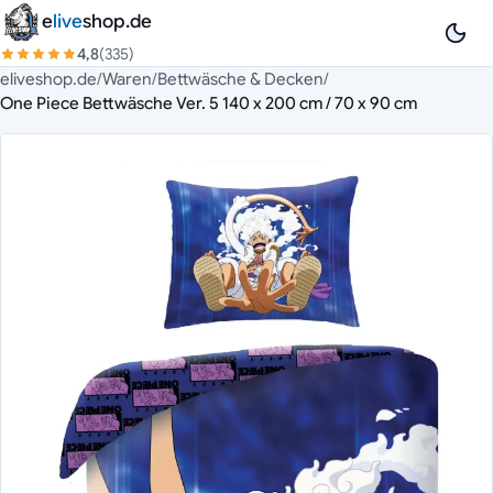
Zum Inhalt springen
e
live
shop.de
4,8
(335)
eliveshop.de
/
Waren
/
Bettwäsche & Decken
/
One Piece Bettwäsche Ver. 5 140 x 200 cm / 70 x 90 cm