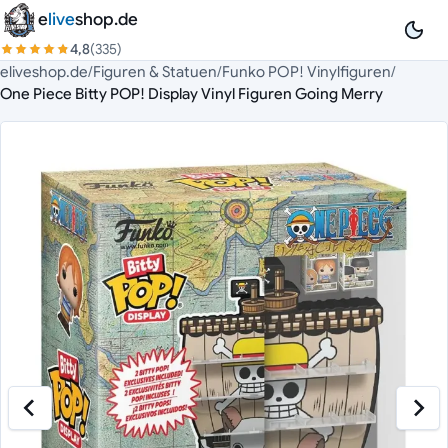
Zum Inhalt springen
e
live
shop.de
4,8
(335)
eliveshop.de
/
Figuren & Statuen
/
Funko POP! Vinylfiguren
/
One Piece Bitty POP! Display Vinyl Figuren Going Merry