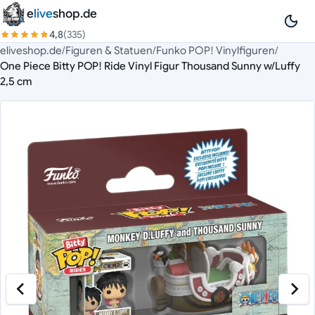
Zum Inhalt springen
e
live
shop.de
4,8
(335)
eliveshop.de
/
Figuren & Statuen
/
Funko POP! Vinylfiguren
/
One Piece Bitty POP! Ride Vinyl Figur Thousand Sunny w/Luffy
2,5 cm