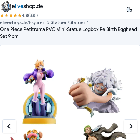
Zum Inhalt springen
e
live
shop.de
4,8
(335)
eliveshop.de
/
Figuren & Statuen
/
Statuen
/
One Piece Petitrama PVC Mini-Statue Logbox Re Birth Egghead
Set 9 cm