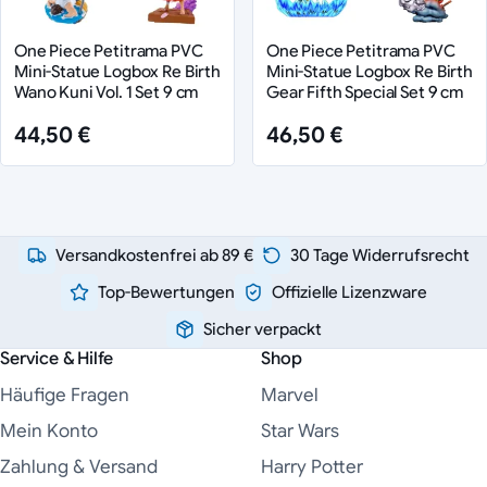
One Piece Petitrama PVC
One Piece Petitrama PVC
Mini-Statue Logbox Re Birth
Mini-Statue Logbox Re Birth
Wano Kuni Vol. 1 Set 9 cm
Gear Fifth Special Set 9 cm
44,50 €
46,50 €
Versandkostenfrei ab 89 €
30 Tage Widerrufsrecht
Top-Bewertungen
Offizielle Lizenzware
Sicher verpackt
Service & Hilfe
Shop
Häufige Fragen
Marvel
Mein Konto
Star Wars
Zahlung & Versand
Harry Potter