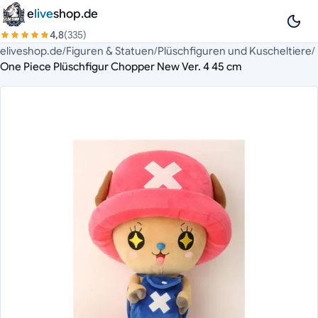
Zum Inhalt springen
e
live
shop.de
4,8
(335)
eliveshop.de
/
Figuren & Statuen
/
Plüschfiguren und Kuscheltiere
/
One Piece Plüschfigur Chopper New Ver. 4 45 cm