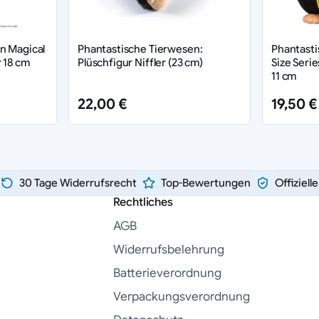
n Magical
Phantastische Tierwesen:
Phantasti
r 18 cm
Plüschfigur Niffler (23 cm)
Size Serie
11 cm
22,00 €
19,50 €
30 Tage Widerrufsrecht
Top-Bewertungen
Offiziell
Rechtliches
AGB
Widerrufsbelehrung
Batterieverordnung
Verpackungsverordnung