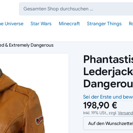
Suche:
he Universe
Star Wars
Minecraft
Stranger Things
R
ed & Extremely Dangerous
Phantast
Lederjac
Dangerou
Sei der Erste und bew
198,90 €
Inkl. 19% USt., zzgl.
Versan
Auf den Wunschzette