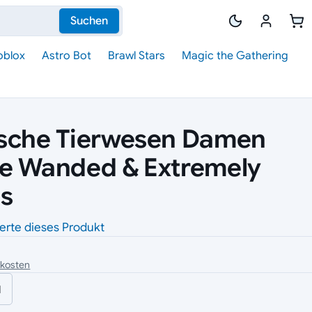
Suchen
oblox
Astro Bot
Brawl Stars
Magic the Gathering
ische Tierwesen Damen
ke Wanded & Extremely
s
erte dieses Produkt
dkosten
l