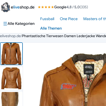
Zum Inhalt springen
e
live
shop.de
Google
4,8
/ 5,0
(335)
Fussball
One Piece
Masters of t
Alle Kategorien
Alle Themen
eliveshop.de
/
Phantastische Tierwesen Damen Lederjacke Wand