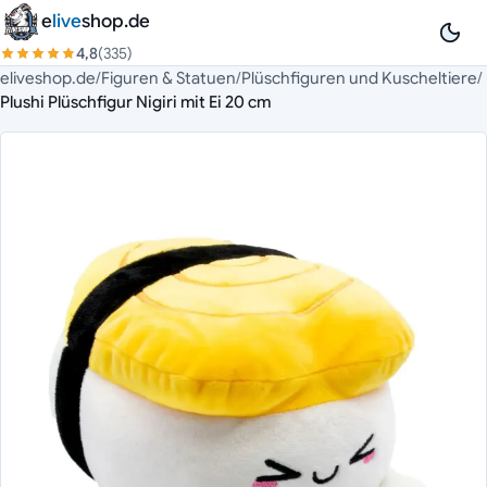
Zum Inhalt springen
e
live
shop.de
4,8
(335)
eliveshop.de
/
Figuren & Statuen
/
Plüschfiguren und Kuscheltiere
/
Plushi Plüschfigur Nigiri mit Ei 20 cm