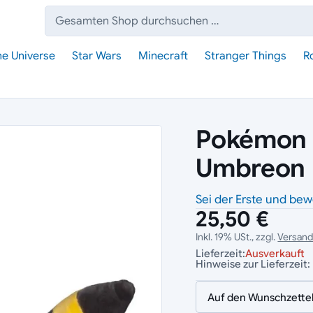
Suche:
he Universe
Star Wars
Minecraft
Stranger Things
R
Pokémon 
Umbreon
Sei der Erste und bew
25,50 €
Inkl. 19% USt., zzgl.
Versan
Lieferzeit:
Ausverkauft
Hinweise zur Lieferzeit:
Auf den Wunschzette