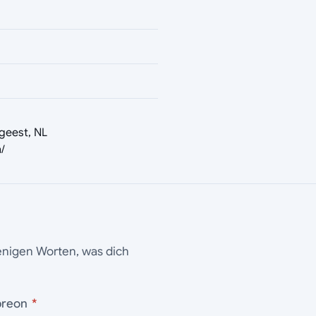
geest, NL
/
wenigen Worten, was dich
 Umbreon
*