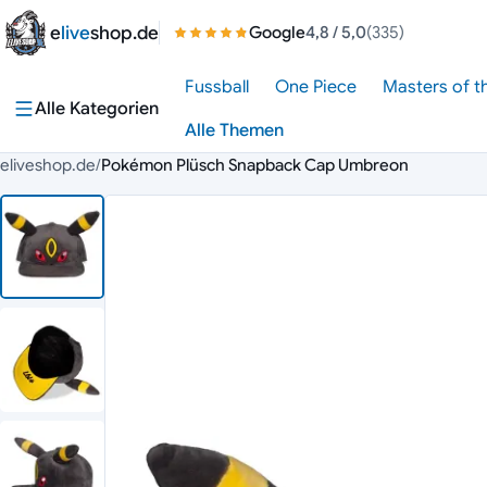
Zum Inhalt springen
e
live
shop.de
Google
4,8
/ 5,0
(335)
Fussball
One Piece
Masters of t
Alle Kategorien
Alle Themen
eliveshop.de
/
Pokémon Plüsch Snapback Cap Umbreon