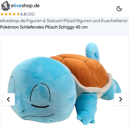
Zum Inhalt springen
e
live
shop.de
4,8
(335)
eliveshop.de
/
Figuren & Statuen
/
Plüschfiguren und Kuscheltiere
/
Pokémon Schlafendes Plüsch Schiggy 45 cm