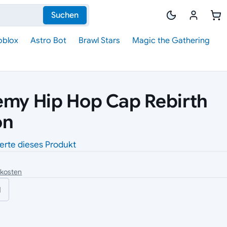
Suchen
oblox
Astro Bot
Brawl Stars
Magic the Gathering
emy Hip Hop Cap Rebirth
on
erte dieses Produkt
dkosten
l