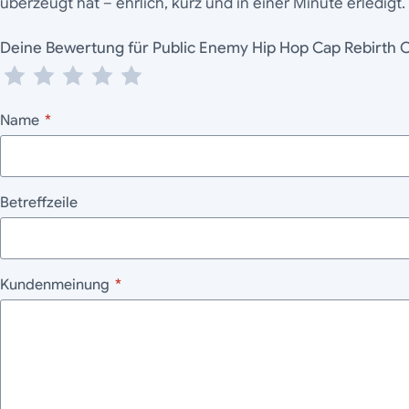
überzeugt hat – ehrlich, kurz und in einer Minute erledigt.
Deine Bewertung für Public Enemy Hip Hop Cap Rebi
Name
*
Betreffzeile
Kundenmeinung
*