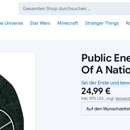
Suche:
he Universe
Star Wars
Minecraft
Stranger Things
R
Public En
Of A Nati
Sei der Erste und bew
24,99 €
Inkl. 19% USt., zzgl.
Versan
Auf den Wunschzette