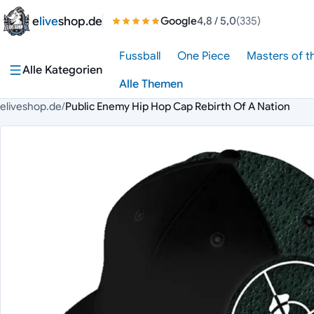
Zum Inhalt springen
e
live
shop.de
Google
4,8
/ 5,0
(335)
Fussball
One Piece
Masters of t
Alle Kategorien
Alle Themen
eliveshop.de
/
Public Enemy Hip Hop Cap Rebirth Of A Nation