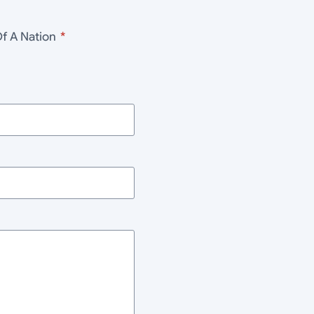
rth Of A Nation
*