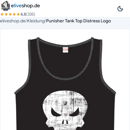
Zum Inhalt springen
e
live
shop.de
4,8
(335)
eliveshop.de
/
Kleidung
/
Punisher Tank Top Distress Logo