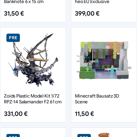
Banknote 6 x 15 cm
heo EU Exclusive
31,50 €
399,00 €
PRE
Zoids Plastic Model Kit 1/72
Minecraft Bausatz 3D
RPZ-14 Salamander F2 61 cm
Scene
331,00 €
11,50 €