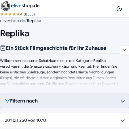
Zum Inhalt springen
e
live
shop.de
4,8
(335)
eliveshop.de
/
Replika
Replika
Ein Stück Filmgeschichte für Ihr Zuhause
Willkommen in unserer Schatzkammer. In der Kategorie
Replika
verschwimmt die Grenze zwischen Fiktion und Realität. Hier finden Sie
keine einfachen Spielzeuge, sondern hochdetaillierte Nachbildungen
(Props), die oft direkt auf den originalen Requisiten aus Filmen, Serien
und Videospielen basieren. Ob Sie das Gewicht eines echten Schwertes
in der Hand spüren, einen ikonischen Helm aufsetzen oder ein präzises
Modellauto in die Vitrine stellen wollen – wir bieten Ihnen die passende
Filtern nach
Ausrüstung für Ihre Leidenschaft.
Entdecken Sie unsere Sammlung:
201 bis 250 von 1070
Waffen:
Epische Schwerter, Äxte und Zauberstäbe aus