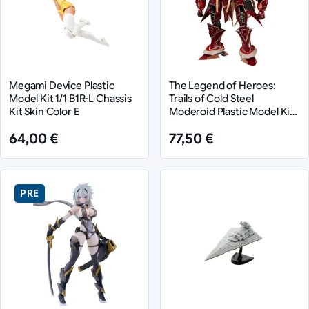
Megami Device Plastic
The Legend of Heroes:
Model Kit 1/1 B1R-L Chassis
Trails of Cold Steel
Kit Skin Color E
Moderoid Plastic Model Kit
Testa-Rossa, the Vermillion
64,00 €
77,50 €
Knight 18 cm
PRE