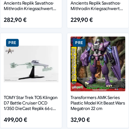
Ancients Replik Savathos-
Ancients Replik Savathos-
Mithrodin Kriegsschwert
Mithrodin Kriegsschwert
Gold Version 111 cm
111 cm
282,90 €
229,90 €
PRE
PRE
TOMY Star Trek TOS Klingon
Transformers AMK Series
D7 Battle Cruiser OCD
Plastic Model Kit Beast Wars
1/350 DieCast Replik 66 cm
Megatron 22 cm
heo EU Exclusive
499,00 €
32,90 €