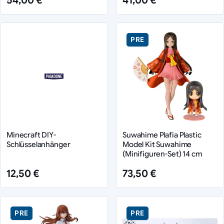
54,00 €
41,00 €
PRE
Minecraft DIY-
Suwahime Plafia Plastic
Schlüsselanhänger
Model Kit Suwahime
(Minifiguren-Set) 14 cm
12,50 €
73,50 €
PRE
PRE