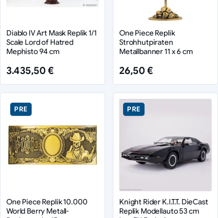
Diablo IV Art Mask Replik 1/1
One Piece Replik
Scale Lord of Hatred
Strohhutpiraten
Mephisto 94 cm
Metallbanner 11 x 6 cm
3.435,50 €
26,50 €
PRE
PRE
One Piece Replik 10.000
Knight Rider K.I.T.T. DieCast
World Berry Metall-
Replik Modellauto 53 cm