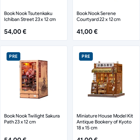
Book Nook Tsutenkaku
Book Nook Serene
Ichiban Street 23 x 12 cm
Courtyard 22 x 12 cm
54,00 €
41,00 €
PRE
PRE
Book Nook Twilight Sakura
Miniature House Model Kit
Path 23 x 12 cm
Antique Bookery of Kyoto
18 x 15 cm