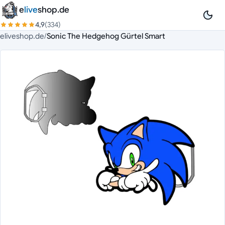
Zum Inhalt springen
e
live
shop.de
4,9
(334)
eliveshop.de
/
Sonic The Hedgehog Gürtel Smart