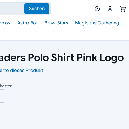
Suchen
oblox
Astro Bot
Brawl Stars
Magic the Gathering
aders Polo Shirt Pink Logo
erte dieses Produkt
dkosten
l