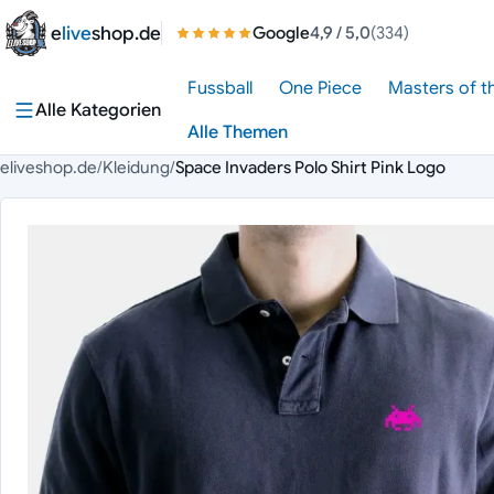
Zum Inhalt springen
e
live
shop.de
Google
4,9
/ 5,0
(334)
Fussball
One Piece
Masters of t
Alle Kategorien
Alle Themen
eliveshop.de
/
Kleidung
/
Space Invaders Polo Shirt Pink Logo