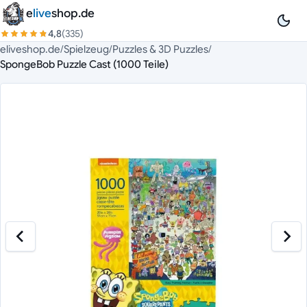
Zum Inhalt springen
e
live
shop.de
4,8
(335)
eliveshop.de
/
Spielzeug
/
Puzzles & 3D Puzzles
/
SpongeBob Puzzle Cast (1000 Teile)