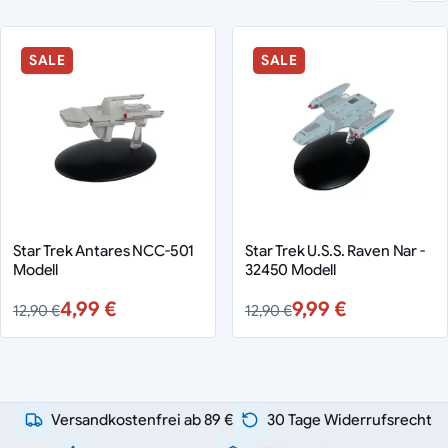
SALE
SALE
Star Trek Antares NCC-501
Star Trek U.S.S. Raven Nar -
Modell
32450 Modell
4,99 €
9,99 €
12,90 €
12,90 €
Versandkostenfrei ab 89 €
30 Tage Widerrufsrecht