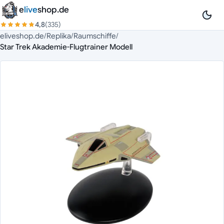
Zum Inhalt springen
e
live
shop.de
4,8
(335)
eliveshop.de
/
Replika
/
Raumschiffe
/
Star Trek Akademie-Flugtrainer Modell