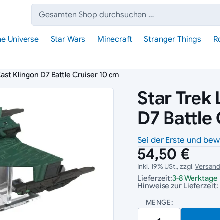
Suche:
he Universe
Star Wars
Minecraft
Stranger Things
R
Cast Klingon D7 Battle Cruiser 10 cm
Star Trek 
D7 Battle
Sei der Erste und bew
54,50 €
Inkl. 19% USt., zzgl.
Versan
Lieferzeit:
3-8 Werktage
Hinweise zur Lieferzeit:
MENGE: