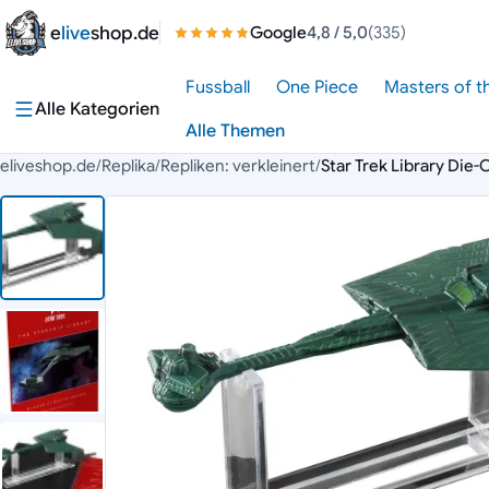
Zum Inhalt springen
e
live
shop.de
Google
4,8
/ 5,0
(335)
Fussball
One Piece
Masters of t
Alle Kategorien
Alle Themen
eliveshop.de
/
Replika
/
Repliken: verkleinert
/
Star Trek Library Die-