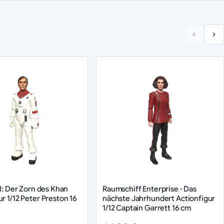
II: Der Zorn des Khan
Raumschiff Enterprise - Das
r 1/12 Peter Preston 16
nächste Jahrhundert Actionfigur
1/12 Captain Garrett 16 cm