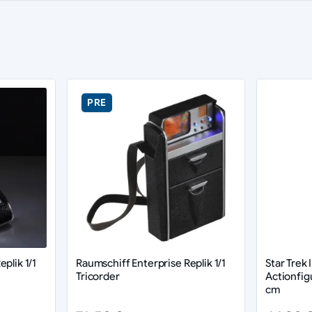
PRE
plik 1/1
Raumschiff Enterprise Replik 1/1
Star Trek 
Tricorder
Actionfigu
cm