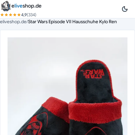
Zum Inhalt springen
e
live
shop.de
4,9
(334)
eliveshop.de
/
Star Wars Episode VII Hausschuhe Kylo Ren