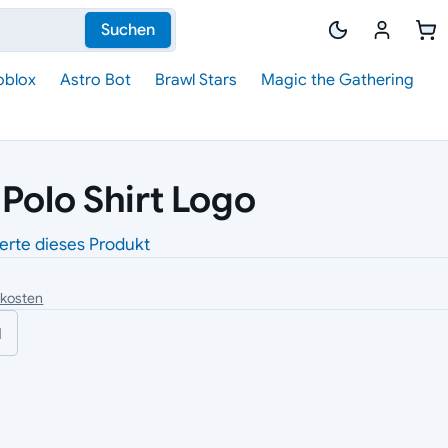
Suchen
oblox
Astro Bot
Brawl Stars
Magic the Gathering
 Polo Shirt Logo
erte dieses Produkt
dkosten
l