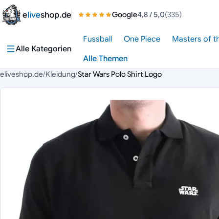
Zum Inhalt springen
e
live
shop.de
Google
4,8
/ 5,0
(335)
Fussball
One Piece
Masters of t
Alle Kategorien
Alle Themen
eliveshop.de
/
Kleidung
/
Star Wars Polo Shirt Logo