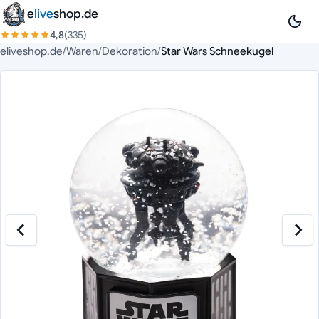
Zum Inhalt springen
e
live
shop.de
4,8
(335)
eliveshop.de
/
Waren
/
Dekoration
/
Star Wars Schneekugel