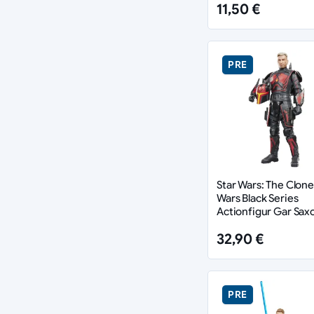
11,50 €
PRE
Star Wars: The Clone
Wars Black Series
Actionfigur Gar Sax
cm
32,90 €
PRE