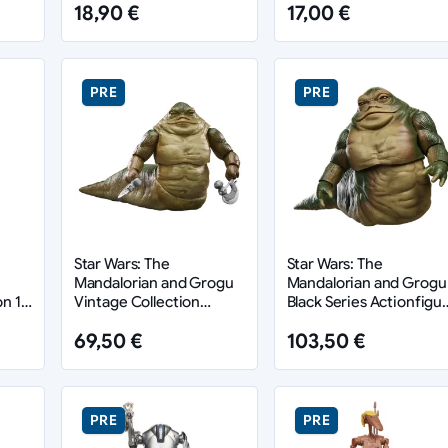
18,90 €
17,00 €
Anzellan 10 cm
PRE
PRE
Star Wars: The
Star Wars: The
Mandalorian and Grogu
Mandalorian and Grogu
on 15
Vintage Collection
Black Series Actionfigur
Actionfigur Rotta the
Rotta the Hutt 17 cm
69,50 €
103,50 €
Hutt 10 cm
PRE
PRE