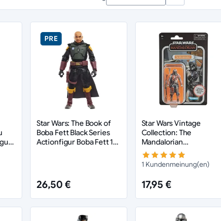
llection (3.75 Inch):
Nostalgie pur. Kleinere Figuren (ca. 10 cm) auf Karten i
elme:
Tragbare 1:1 Repliken von Helmen (Stormtrooper, Mandalorianer) mit e
and:
Wir wissen, wie wichtig der Zustand der Verpackung ist, und versenden si
PRE
hnen sein
Sammlung und bringen Sie das Gleichgewicht in Ihr Regal. Egal ob Jedi, Sith od
Star Wars: The Book of
Star Wars Vintage
u
Boba Fett Black Series
Collection: The
igur
Actionfigur Boba Fett 15
Mandalorian
cm
(Carbonized) Actionfig
(10 cm)
1 Kundenmeinung(en)
26,50 €
17,95 €