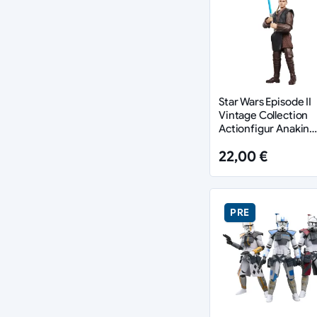
Star Wars Episode II
Vintage Collection
Actionfigur Anakin
Skywalker (Padawan
22,00 €
cm
PRE