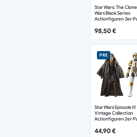
Star Wars: The Clone
Wars Black Series
Actionfiguren 3er-P
ARC Trooper Havoc, 
98,50 €
& Blitz 15 cm
PRE
Star Wars Episode III
Vintage Collection
Actionfiguren 2er-P
Anakin Skywalker &
44,90 €
Clone Commander 
(Utapau) 10 cm