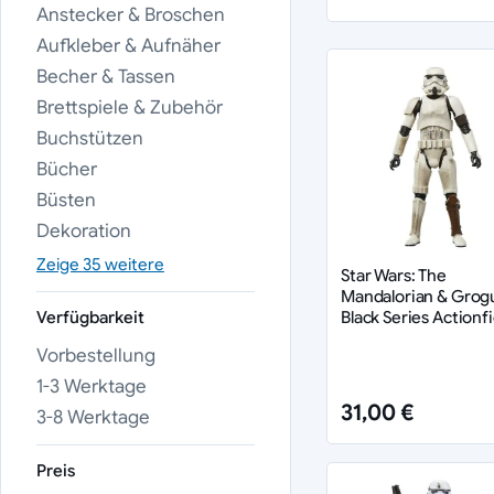
The Vintage Co
Anstecker & Broschen
Black Series H
Aufkleber & Aufnäher
Sicherer Vers
Becher & Tassen
Brettspiele & Zubehör
Möge die Macht mit I
Buchstützen
Vervollständigen Sie Ihre 
Bücher
Büsten
Dekoration
Zeige 35 weitere
Star Wars: The
Mandalorian & Grog
Black Series Actionf
Verfügbarkeit
Imperial Remnant
Vorbestellung
Stormtrooper 15 cm
1-3 Werktage
31,00 €
3-8 Werktage
Preis