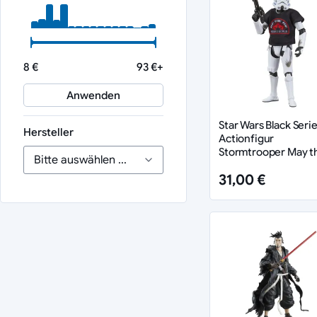
8 €
93 €+
Anwenden
Star Wars Black Seri
Hersteller
Actionfigur
Stormtrooper May t
4th Be With You 15 
31,00 €