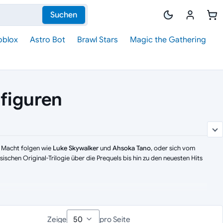
Suchen
oblox
Astro Bot
Brawl Stars
Magic the Gathering
nfiguren
r Macht folgen wie
Luke Skywalker
und
Ahsoka Tano
, oder sich vom
ischen Original-Trilogie über die Prequels bis hin zu den neuesten Hits
ße Figuren mit fotorealistischer Gesichtsbemalung.
Zeige
pro Seite