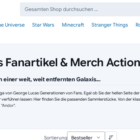
Suche:
he Universe
Star Wars
Minecraft
Stranger Things
R
s Fanartikel & Merch Actio
n einer weit, weit entfernten Galaxis...
Saga von George Lucas Generationen von Fans. Egal ob Sie der hellen Seite de
r
verführen lassen: Hier finden Sie die passenden Sammlerstücke. Von der klass
 "Andor".
m Outer Rim:
s (6 Inch):
Die beliebteste Reihe für Sammler. Hochdetaillierte, ca. 15 cm gro
Sortierung