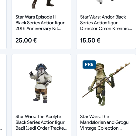
Star Wars Episode III
Star Wars: Andor Black
Black Series Actionfigur
Series Actionfigur
20th Anniversary Kit
Director Orson Krennic
Fisto 15 cm
15 cm
25,00 €
15,50 €
PRE
Star Wars: The Acolyte
Star Wars: The
Black Series Actionfigur
Mandalorian and Grogu
Bazil (Jedi Order Tracker)
Vintage Collection
10 cm
Actionfigur Amani Guard