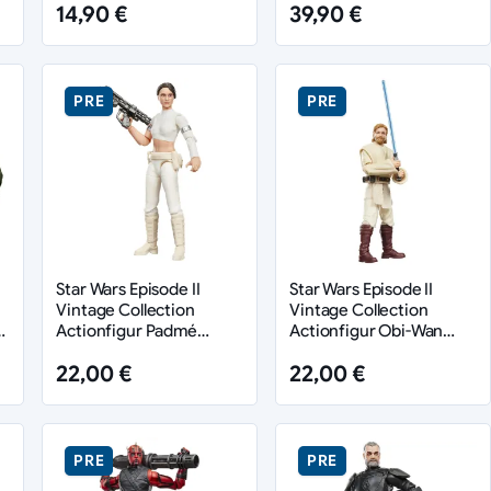
14,90 €
39,90 €
10 cm
PRE
PRE
Star Wars Episode II
Star Wars Episode II
Vintage Collection
Vintage Collection
Actionfigur Padmé
Actionfigur Obi-Wan
Amidala (Geonosis) 10
Kenobi 10 cm
22,00 €
22,00 €
cm
PRE
PRE