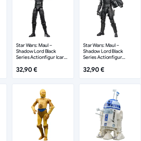
Star Wars: Maul –
Star Wars: Maul –
Shadow Lord Black
Shadow Lord Black
Series Actionfigur Icarus
Series Actionfigur
m
15 cm
Mandalorian Super
32,90 €
32,90 €
Commando Kebris 15 cm