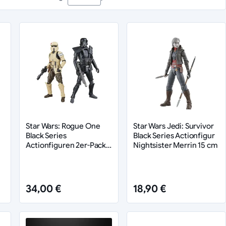
m klassischen Kenner-Design der 70er und 80er Jahre.
lektronischen Soundeffekten.
cher gepolstert.
er Kopfgeldjäger – hier ist für jeden etwas dabei.
Star Wars: Rogue One
Star Wars Jedi: Survivor
Black Series
Black Series Actionfigur
Actionfiguren 2er-Pack
Nightsister Merrin 15 cm
ur
Shoretrooper & Death
Trooper 15 cm
34,00 €
18,90 €