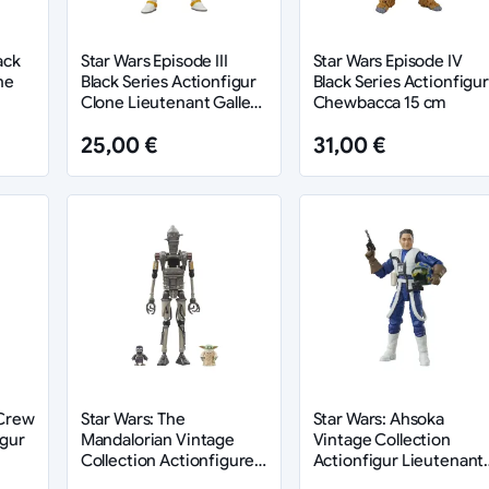
ack
Star Wars Episode III
Star Wars Episode IV
he
Black Series Actionfigur
Black Series Actionfigur
Clone Lieutenant Galle
Chewbacca 15 cm
15 cm
25,00 €
31,00 €
 Crew
Star Wars: The
Star Wars: Ahsoka
igur
Mandalorian Vintage
Vintage Collection
Collection Actionfiguren
Actionfigur Lieutenant
3er-Pack IG-12, Grogu &
Callahan 10 cm