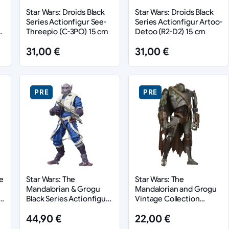
Star Wars: Droids Black
Star Wars: Droids Black
Series Actionfigur See-
Series Actionfigur Artoo-
15
Threepio (C-3PO) 15 cm
Detoo (R2-D2) 15 cm
31,00 €
31,00 €
PRE
PRE
e
Star Wars: The
Star Wars: The
Mandalorian & Grogu
Mandalorian and Grogu
Black Series Actionfigur
Vintage Collection
Garazeb “Zeb” Orrelios
Actionfigur Mercenary
44,90 €
22,00 €
15 cm
Droid 10 cm