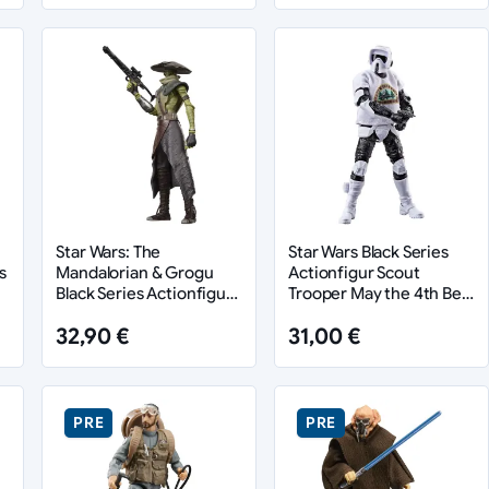
Star Wars: The
Star Wars Black Series
s
Mandalorian & Grogu
Actionfigur Scout
Black Series Actionfigur
Trooper May the 4th Be
m
Embo 15 cm
With You 15 cm
32,90 €
31,00 €
PRE
PRE