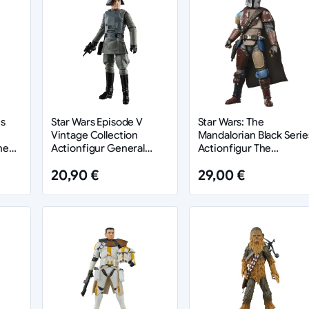
es
Star Wars Episode V
Star Wars: The
Vintage Collection
Mandalorian Black Serie
he
Actionfigur General
Actionfigur The
cm
Veers (AT-AT
Mandalorian (Pagodon)
20,90 €
29,00 €
Commander) 10 cm
15 cm