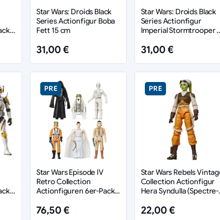
Star Wars: Droids Black
Star Wars: Droids Black
Series Actionfigur Boba
Series Actionfigur
ack
Fett 15 cm
Imperial Stormtrooper 
Colt
cm
31,00 €
31,00 €
PRE
PRE
Star Wars Episode IV
Star Wars Rebels Vintag
Retro Collection
Collection Actionfigur
ack
Actionfiguren 6er-Pack
Hera Syndulla (Spectre-
10 cm
2) 10 cm
76,50 €
22,00 €
Cody