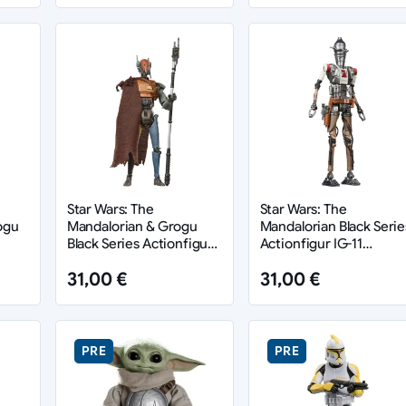
Star Wars: The
Star Wars: The
ogu
Mandalorian & Grogu
Mandalorian Black Serie
Black Series Actionfigur
Actionfigur IG-11
0 cm
Mercenary Guard Droid
(Nevarro Marshal) 15 c
31,00 €
31,00 €
15 cm
PRE
PRE