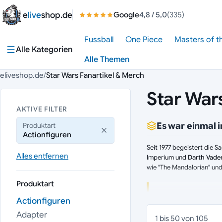
Zum Inhalt springen
e
live
shop.de
Google
4,8
/ 5,0
(335)
Fussball
One Piece
Masters of t
Alle Kategorien
Alle Themen
eliveshop.de
/
Star Wars Fanartikel & Merch
Star War
AKTIVE FILTER
Es war einmal i
Produktart
Actionfiguren
Seit 1977 begeistert die 
Alles entfernen
Imperium und
Darth Vade
wie "The Mandalorian" und
Produktart
Highlights aus de
Actionfiguren
The Black Serie
Adapter
1 bis 50 von 105