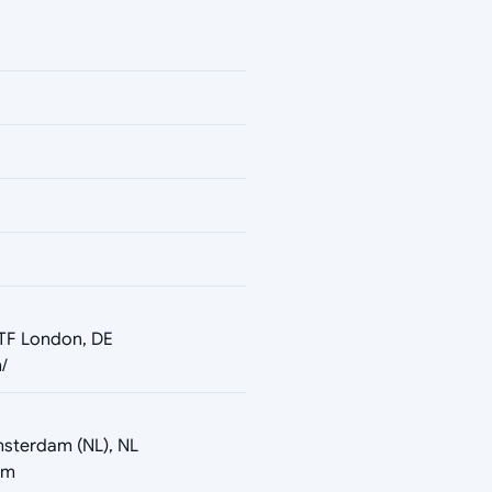
5TF London, DE
/
msterdam (NL), NL
om