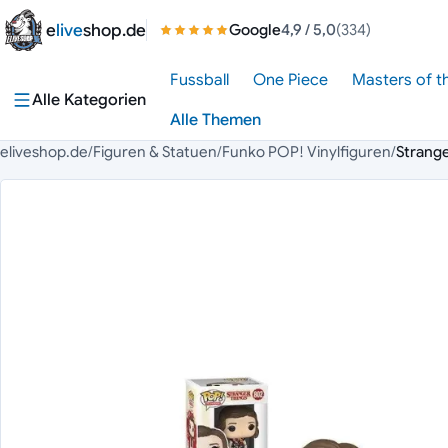
Zum Inhalt springen
e
live
shop.de
Google
4,9
/ 5,0
(334)
Fussball
One Piece
Masters of t
Alle Kategorien
Alle Themen
eliveshop.de
/
Figuren & Statuen
/
Funko POP! Vinylfiguren
/
Strange