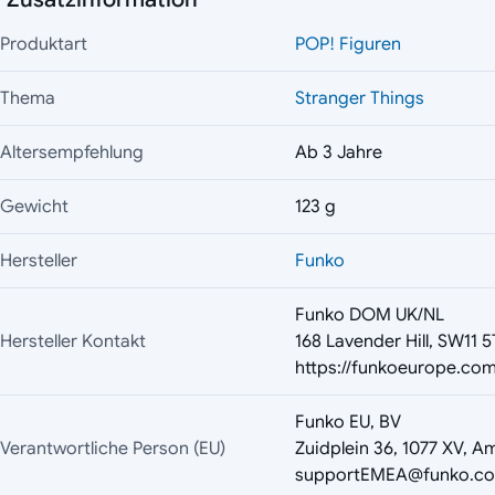
Produktart
POP! Figuren
Thema
Stranger Things
Altersempfehlung
Ab 3 Jahre
Gewicht
123 g
Hersteller
Funko
Funko DOM UK/NL
Hersteller Kontakt
168 Lavender Hill, SW11 
https://funkoeurope.com
Funko EU, BV
Verantwortliche Person (EU)
Zuidplein 36, 1077 XV, A
supportEMEA@funko.c