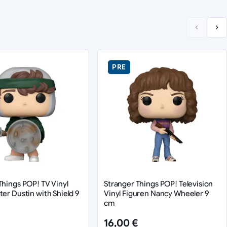
PRE
Things POP! TV Vinyl
Stranger Things POP! Television
ter Dustin with Shield 9
Vinyl Figuren Nancy Wheeler 9
cm
16,00 €