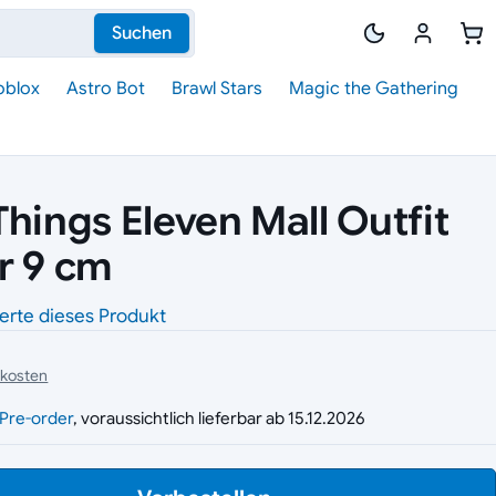
Suchen
oblox
Astro Bot
Brawl Stars
Magic the Gathering
Things Eleven Mall Outfit
r 9 cm
erte dieses Produkt
dkosten
g
Pre-order
, voraussichtlich lieferbar ab 15.12.2026