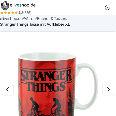
Zum Inhalt springen
e
live
shop.de
4,8
(335)
eliveshop.de
/
Waren
/
Becher & Tassen
/
Stranger Things Tasse mit Aufkleber XL