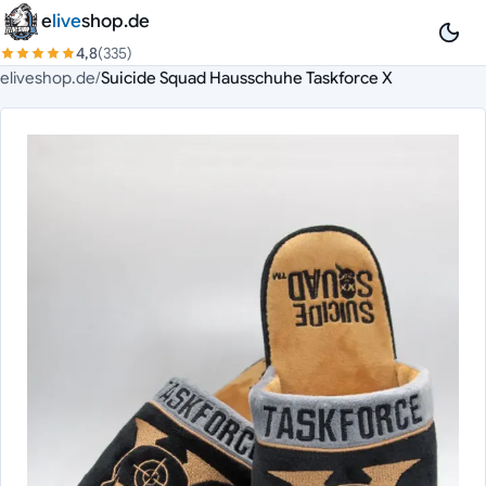
Zum Inhalt springen
e
live
shop.de
4,8
(335)
eliveshop.de
/
Suicide Squad Hausschuhe Taskforce X