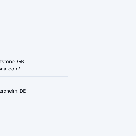
tstone, GB
onal.com/
erxheim, DE