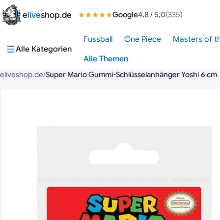
Zum Inhalt springen
e
live
shop.de
Google
4,8
/ 5,0
(335)
Fussball
One Piece
Masters of t
Alle Kategorien
Alle Themen
eliveshop.de
/
Super Mario Gummi-Schlüsselanhänger Yoshi 6 cm