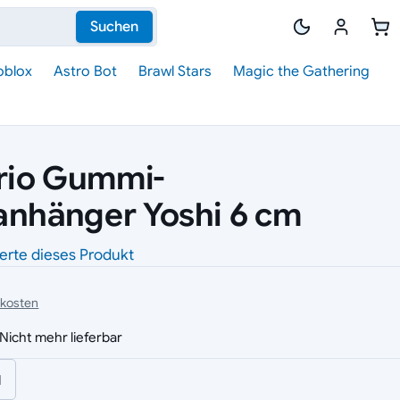
Suchen
oblox
Astro Bot
Brawl Stars
Magic the Gathering
rio Gummi-
anhänger Yoshi 6 cm
erte dieses Produkt
dkosten
Nicht mehr lieferbar
l