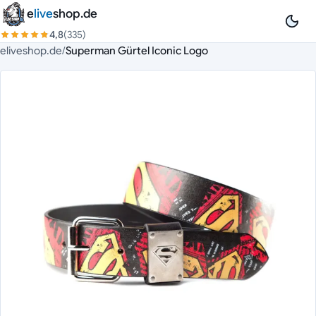
Zum Inhalt springen
e
live
shop.de
4,8
(335)
eliveshop.de
/
Superman Gürtel Iconic Logo