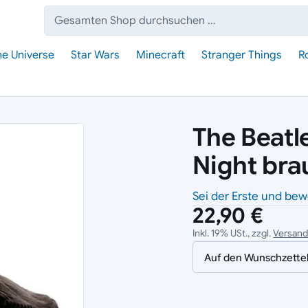
Suche:
he Universe
Star Wars
Minecraft
Stranger Things
R
The Beatl
Night bra
Sei der Erste und bew
22,90 €
Inkl. 19% USt., zzgl.
Versan
Auf den Wunschzette