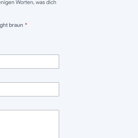
wenigen Worten, was dich
ys Night braun
*