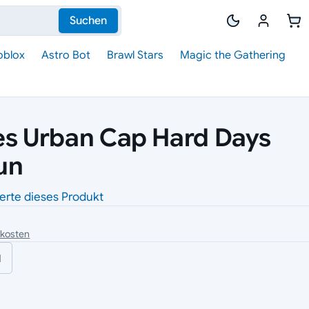
Suchen
oblox
Astro Bot
Brawl Stars
Magic the Gathering
es Urban Cap Hard Days
un
erte dieses Produkt
dkosten
l