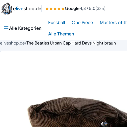
Zum Inhalt springen
e
live
shop.de
Google
4,8
/ 5,0
(335)
Fussball
One Piece
Masters of t
Alle Kategorien
Alle Themen
eliveshop.de
/
The Beatles Urban Cap Hard Days Night braun