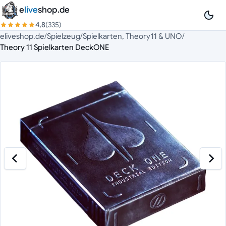
Zum Inhalt springen
e
live
shop.de
4,8
(335)
eliveshop.de
/
Spielzeug
/
Spielkarten, Theory11 & UNO
/
Theory 11 Spielkarten DeckONE