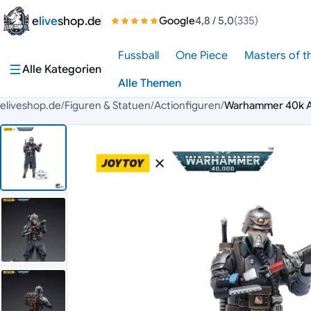
Zum Inhalt springen
e
live
shop.de
Google
4,8
/ 5,0
(335)
Fussball
One Piece
Masters of t
Alle Kategorien
Alle Themen
eliveshop.de
/
Figuren & Statuen
/
Actionfiguren
/
Warhammer 40k Ac