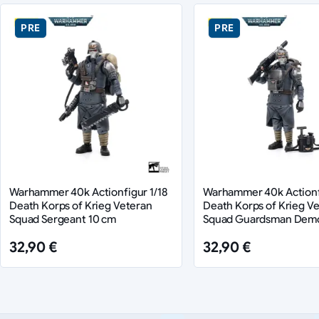
PRE
PRE
Warhammer 40k Actionfigur 1/18
Warhammer 40k Actionfi
Death Korps of Krieg Veteran
Death Korps of Krieg V
Squad Sergeant 10 cm
Squad Guardsman Demo
Specialist 10 cm
32,90 €
32,90 €