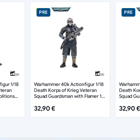
PRE
PRE
gur 1/18
Warhammer 40k Actionfigur 1/18
Warhammer
eteran
Death Korps of Krieg Veteran
Death Kor
litions
Squad Guardsman with Flamer 10
Squad Gu
cm
Communica
32,90 €
32,90 €