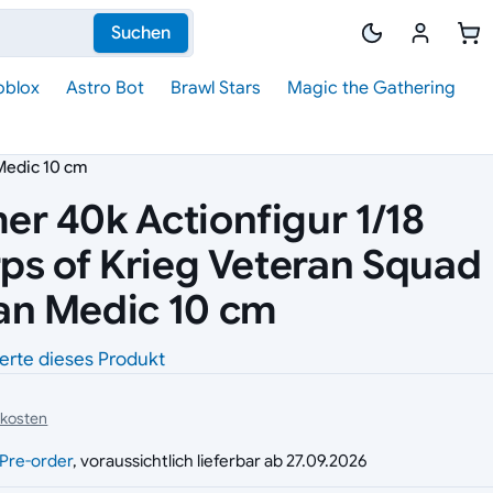
Suchen
oblox
Astro Bot
Brawl Stars
Magic the Gathering
Medic 10 cm
 40k Actionfigur 1/18
ps of Krieg Veteran Squad
n Medic 10 cm
erte dieses Produkt
dkosten
g
Pre-order
, voraussichtlich lieferbar ab 27.09.2026