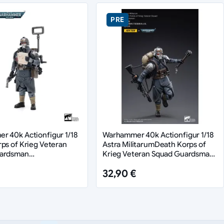
PRE
 40k Actionfigur 1/18
Warhammer 40k Actionfigur 1/18
ps of Krieg Veteran
Astra MilitarumDeath Korps of
ardsman
Krieg Veteran Squad Guardsman
tions Specialist 10 cm
11 cm
32,90 €