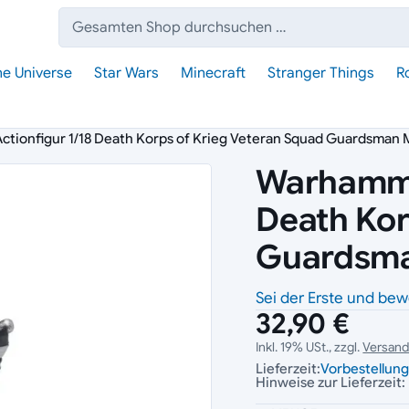
Suche:
he Universe
Star Wars
Minecraft
Stranger Things
R
tionfigur 1/18 Death Korps of Krieg Veteran Squad Guardsman 
Warhammer
Death Kor
Guardsma
Sei der Erste und bew
32,90 €
Inkl. 19% USt., zzgl.
Versan
Lieferzeit:
Vorbestellun
Hinweise zur Lieferzeit: