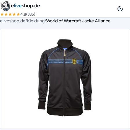
Zum Inhalt springen
e
live
shop.de
4,8
(335)
eliveshop.de
/
Kleidung
/
World of Warcraft Jacke Alliance