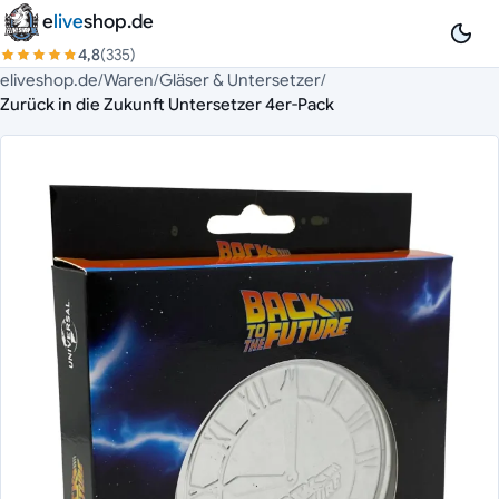
Zum Inhalt springen
e
live
shop.de
4,8
(335)
eliveshop.de
/
Waren
/
Gläser & Untersetzer
/
Zurück in die Zukunft Untersetzer 4er-Pack