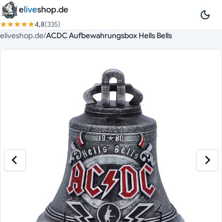
Zum Inhalt springen
e
live
shop.de
4,8
(335)
eliveshop.de
/
ACDC Aufbewahrungsbox Hells Bells