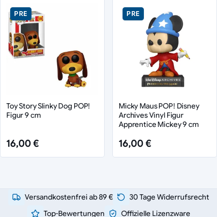
PRE
PRE
Toy Story Slinky Dog POP!
Micky Maus POP! Disney
Figur 9 cm
Archives Vinyl Figur
Apprentice Mickey 9 cm
16,00 €
16,00 €
Versandkostenfrei ab 89 €
30 Tage Widerrufsrecht
Top-Bewertungen
Offizielle Lizenzware