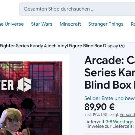
Suche:
he Universe
Star Wars
Minecraft
Stranger Things
R
ghter Series Kandy 4 inch Vinyl Figure Blind Box Display (6)
Arcade: C
Series Kan
Blind Box 
Sei der Erste und bew
89,90 €
Inkl. 19% USt., zzgl.
Versan
Lieferzeit:
3-8 Werktage
Hinweise zur Lieferzeit: