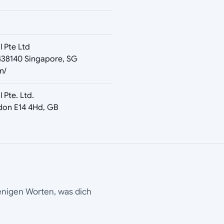
l Pte Ltd
38140 Singapore, SG
m/
 Pte. Ltd.
ndon E14 4Hd, GB
wenigen Worten, was dich