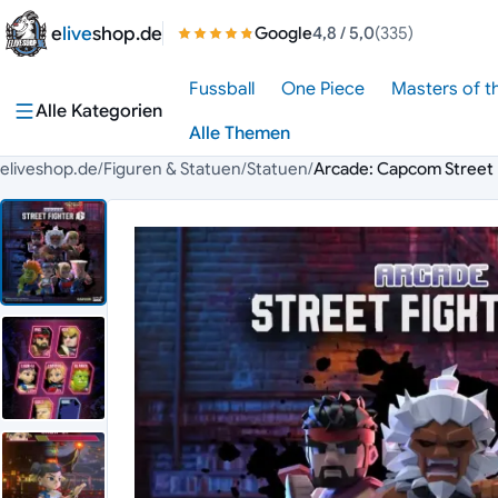
Zum Inhalt springen
e
live
shop.de
Google
4,8
/ 5,0
(335)
Fussball
One Piece
Masters of t
Alle Kategorien
Alle Themen
eliveshop.de
/
Figuren & Statuen
/
Statuen
/
Arcade: Capcom Street Fi