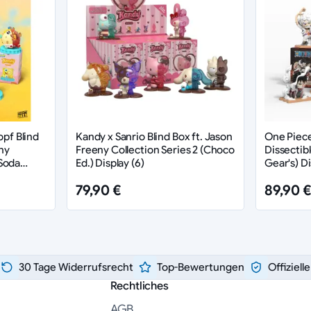
f Blind
Kandy x Sanrio Blind Box ft. Jason
One Piece
ny
Freeny Collection Series 2 (Choco
Dissectibl
Soda
Ed.) Display (6)
Gear's) Di
79,90 €
89,90 €
30 Tage Widerrufsrecht
Top-Bewertungen
Offiziell
Rechtliches
AGB