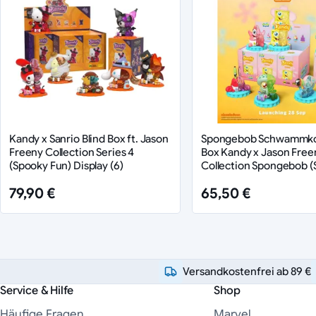
Kandy x Sanrio Blind Box ft. Jason
Spongebob Schwammkop
Freeny Collection Series 4
Box Kandy x Jason Free
(Spooky Fun) Display (6)
Collection Spongebob (
Edition) Display (6)
79,90 €
65,50 €
Versandkostenfrei ab 89 €
Service & Hilfe
Shop
Häufige Fragen
Marvel