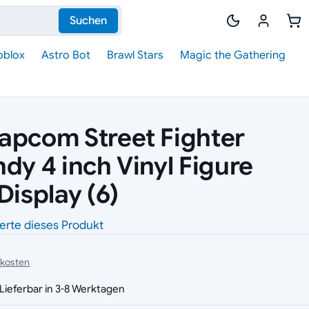
Suchen
oblox
Astro Bot
Brawl Stars
Magic the Gathering
apcom Street Fighter
dy 4 inch Vinyl Figure
Display (6)
erte dieses Produkt
dkosten
Lieferbar in 3-8 Werktagen