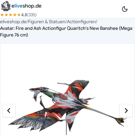
Zum Inhalt springen
e
live
shop.de
4,8
(335)
eliveshop.de
/
Figuren & Statuen
/
Actionfiguren
/
Avatar: Fire and Ash Actionfigur Quaritch's New Banshee (Mega
Figure 76 cm)