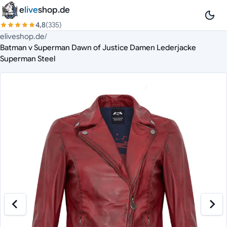
Zum Inhalt springen
e
live
shop.de
4,8
(335)
eliveshop.de
/
Batman v Superman Dawn of Justice Damen Lederjacke
Superman Steel