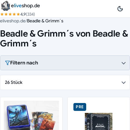
Zum Inhalt springen
e
live
shop.de
4,9
(334)
eliveshop.de
/
Beadle & Grimm´s
Beadle & Grimm´s von Beadle &
Grimm´s
Filtern nach
26 Stück
PRE