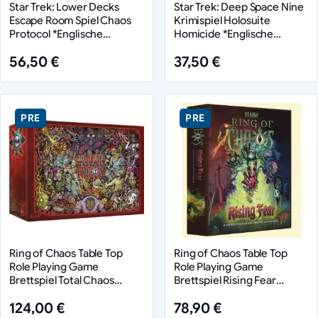
Star Trek: Lower Decks
Star Trek: Deep Space Nine
Escape Room Spiel Chaos
Krimispiel Holosuite
Protocol *Englische
Homicide *Englische
Version*
Version*
56,50 €
37,50 €
PRE
PRE
Ring of Chaos Table Top
Ring of Chaos Table Top
Role Playing Game
Role Playing Game
Brettspiel Total Chaos
Brettspiel Rising Fear
(Definitive Collection)
Unleashed *Englische
124,00 €
78,90 €
*Englische Version*
Version*