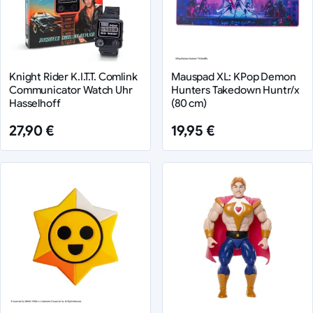
Knight Rider K.I.T.T. Comlink
Mauspad XL: KPop Demon
Communicator Watch Uhr
Hunters Takedown Huntr/x
Hasselhoff
(80 cm)
27,90 €
19,95 €