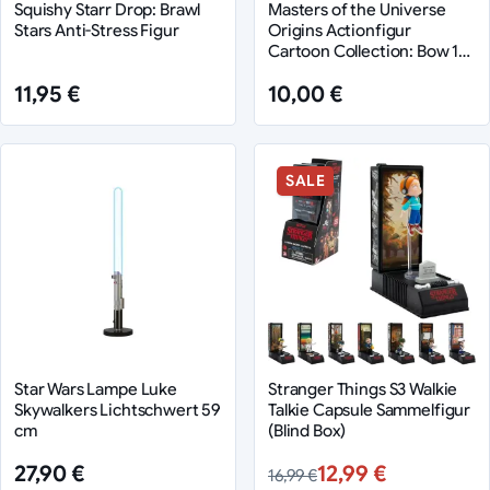
Squishy Starr Drop: Brawl
Masters of the Universe
Stars Anti-Stress Figur
Origins Actionfigur
Cartoon Collection: Bow 14
cm
11,95 €
10,00 €
SALE
Star Wars Lampe Luke
Stranger Things S3 Walkie
Skywalkers Lichtschwert 59
Talkie Capsule Sammelfigur
cm
(Blind Box)
27,90 €
12,99 €
16,99 €