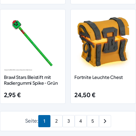
Brawl Stars Bleistift mit
Fortnite Leuchte Chest
Radiergummi Spike - Grün
2,95 €
24,50 €
Seite:
1
2
3
4
5