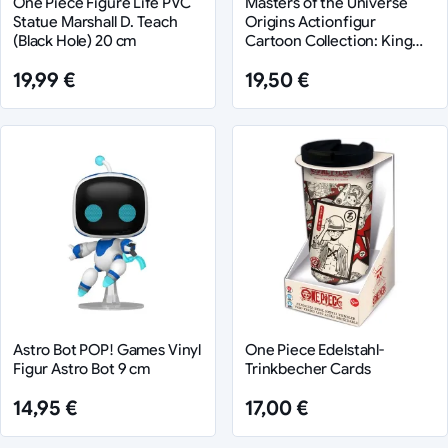
One Piece Figure Life PVC
Masters of the Universe
Statue Marshall D. Teach
Origins Actionfigur
(Black Hole) 20 cm
Cartoon Collection: King
Randor 14 cm
19,99 €
19,50 €
Astro Bot POP! Games Vinyl
One Piece Edelstahl-
Figur Astro Bot 9 cm
Trinkbecher Cards
14,95 €
17,00 €