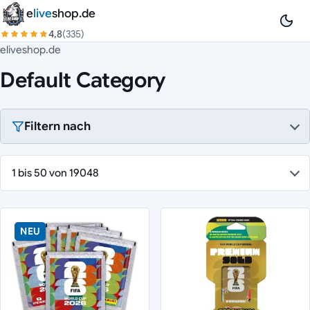
Zum Inhalt springen
e
live
shop.de
4,8
(335)
eliveshop.de
Default Category
Filtern nach
1 bis 50 von 19048
NEU