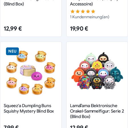
(Blind Box)
Accessoire)
1 Kundenmeinung(en)
12,99 €
19,90 €
NEU
Squeez'a Dumpling Buns
LamaTama Elektronische
Squishy Mystery Blind Box
Orakel-Sammelfigur: Serie 2
(Blind Box)
7,99 €
12,99 €