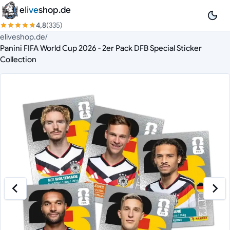
Zum Inhalt springen
e
live
shop.de
4,8
(335)
eliveshop.de
/
Panini FIFA World Cup 2026 - 2er Pack DFB Special Sticker
Collection