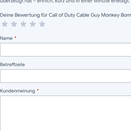
überzeugt hat – ehrlich, kurz und in einer Minute erledigt.
Deine Bewertung für Call of Duty Cable Guy Monkey Bo
Name
*
Betreffzeile
Kundenmeinung
*