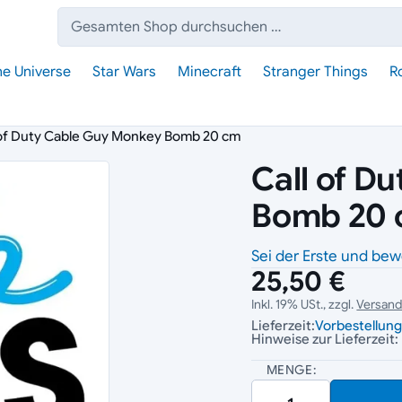
Suche:
he Universe
Star Wars
Minecraft
Stranger Things
R
 of Duty Cable Guy Monkey Bomb 20 cm
Call of D
Bomb 20
Sei der Erste und bew
25,50 €
Inkl. 19% USt., zzgl.
Versan
Lieferzeit:
Vorbestellun
Hinweise zur Lieferzeit:
MENGE: