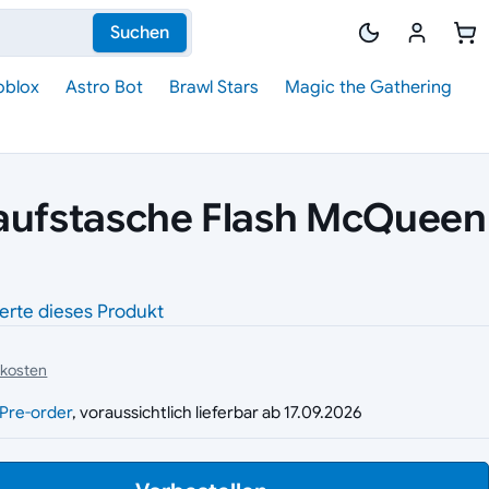
Suchen
oblox
Astro Bot
Brawl Stars
Magic the Gathering
aufstasche Flash McQueen
erte dieses Produkt
dkosten
g
Pre-order
, voraussichtlich lieferbar ab 17.09.2026