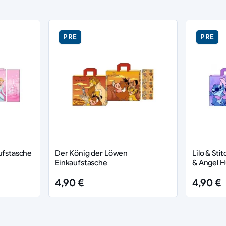
PRE
PRE
ufstasche
Der König der Löwen
Lilo & Sti
Einkaufstasche
& Angel 
4,90 €
4,90 €