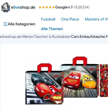
Zum Inhalt springen
e
live
shop.de
Google
4,9
/ 5,0
(334)
Fussball
One Piece
Masters of t
Alle Kategorien
Alle Themen
eliveshop.de
/
Waren
/
Taschen & Rucksäcke
/
Cars Einkaufstasche 