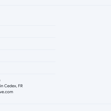
a
tin Cedex, FR
tive.com