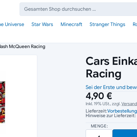
Suche:
he Universe
Star Wars
Minecraft
Stranger Things
R
Flash McQueen Racing
Cars Eink
Racing
Sei der Erste und bew
4,90 €
Inkl. 19% USt., zzgl.
Versan
Lieferzeit:
Vorbestellun
Hinweise zur Lieferzeit:
MENGE: