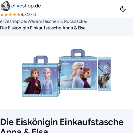
Zum Inhalt springen
e
live
shop.de
4,8
(335)
eliveshop.de
/
Waren
/
Taschen & Rucksäcke
/
Die Eiskönigin Einkaufstasche Anna & Elsa
Die Eiskönigin Einkaufstasche
Anna & Elsa