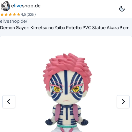
Zum Inhalt springen
e
live
shop.de
4,8
(335)
eliveshop.de
/
Demon Slayer: Kimetsu no Yaiba Potetto PVC Statue Akaza 9 cm