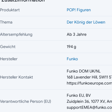
Produktart
POP! Figuren
Thema
Der König der Löwen
Altersempfehlung
Ab 3 Jahre
Gewicht
194 g
Hersteller
Funko
Funko DOM UK/NL
Hersteller Kontakt
168 Lavender Hill, SW11 
https://funkoeurope.com
Funko EU, BV
Verantwortliche Person (EU)
Zuidplein 36, 1077 XV, A
supportEMEA@funko.c