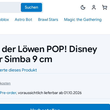
Suchen
oblox
Astro Bot
Brawl Stars
Magic the Gathering
 der Löwen POP! Disney
ur Simba 9 cm
erte dieses Produkt
dkosten
g
Pre-order
, voraussichtlich lieferbar ab 01.10.2026