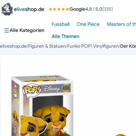
Zum Inhalt springen
e
live
shop.de
Google
4,8
/ 5,0
(335)
Fussball
One Piece
Masters of t
Alle Kategorien
Alle Themen
eliveshop.de
/
Figuren & Statuen
/
Funko POP! Vinylfiguren
/
Der Kön