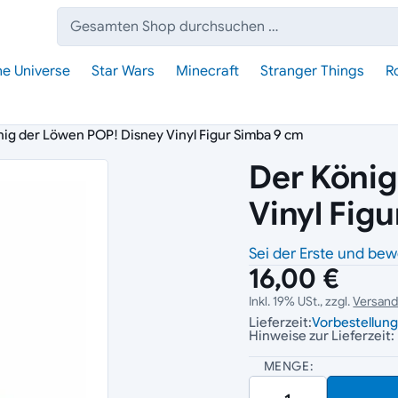
Suche:
he Universe
Star Wars
Minecraft
Stranger Things
R
ig der Löwen POP! Disney Vinyl Figur Simba 9 cm
Der König
Vinyl Fig
Sei der Erste und bew
16,00 €
Inkl. 19% USt., zzgl.
Versan
Lieferzeit:
Vorbestellun
Hinweise zur Lieferzeit:
MENGE: