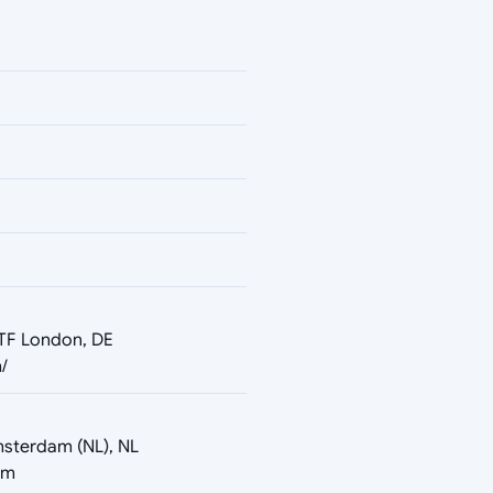
5TF London, DE
/
msterdam (NL), NL
om