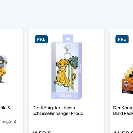
PRE
PRE
iki &
Der König der Löwen
Der Köni
Schlüsselanhänger Proud
Blind Pack
nung(en)