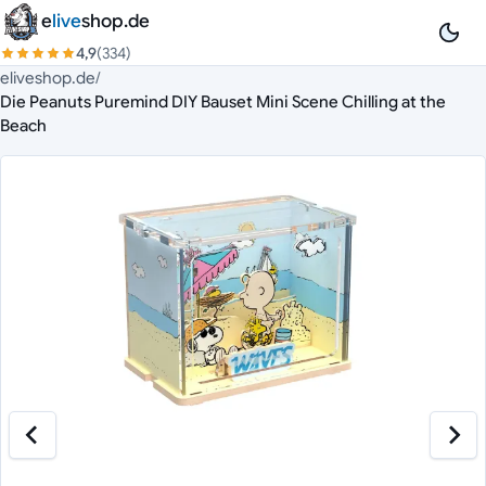
Zum Inhalt springen
e
live
shop.de
4,9
(334)
eliveshop.de
/
Die Peanuts Puremind DIY Bauset Mini Scene Chilling at the
Beach