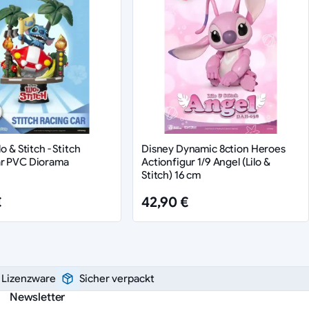
lo & Stitch - Stitch
Disney Dynamic 8ction Heroes
ar PVC Diorama
Actionfigur 1/9 Angel (Lilo &
Stitch) 16 cm
€
42,90 €
e Lizenzware
Sicher verpackt
Newsletter