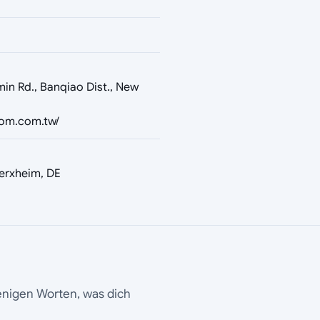
nmin Rd., Banqiao Dist., New
dom.com.tw/
erxheim, DE
wenigen Worten, was dich