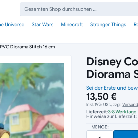
Suche:
he Universe
Star Wars
Minecraft
Stranger Things
R
 PVC Diorama Stitch 16 cm
Disney Co
Diorama S
Sei der Erste und bew
13,50 €
Inkl. 19% USt., zzgl.
Versan
Lieferzeit:
3-8 Werktage
Hinweise zur Lieferzeit:
MENGE: