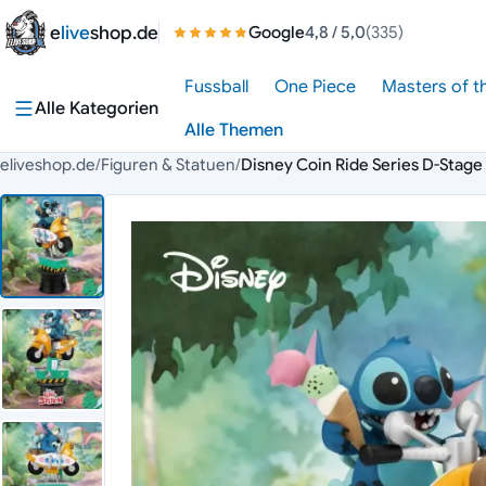
Zum Inhalt springen
e
live
shop.de
Google
4,8
/ 5,0
(335)
Fussball
One Piece
Masters of t
Alle Kategorien
Alle Themen
eliveshop.de
/
Figuren & Statuen
/
Disney Coin Ride Series D-Stage