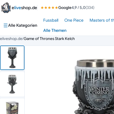
Zum Inhalt springen
e
live
shop.de
Google
4,9
/ 5,0
(334)
Fussball
One Piece
Masters of t
Alle Kategorien
Alle Themen
eliveshop.de
/
Game of Thrones Stark Kelch