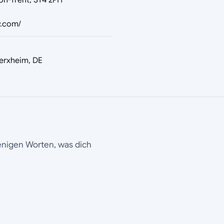
on-Trent, ST4 2PH
w.com/
erxheim, DE
wenigen Worten, was dich