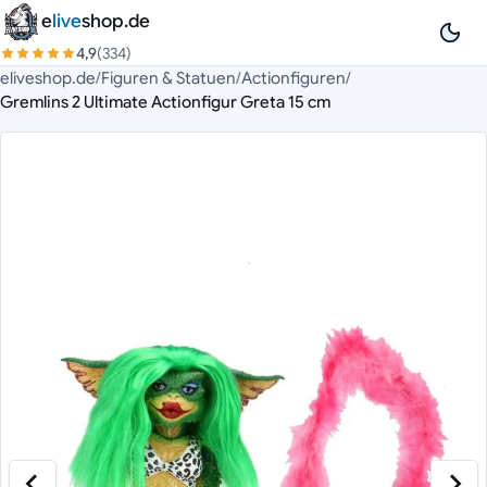
Zum Inhalt springen
e
live
shop.de
4,9
(334)
eliveshop.de
/
Figuren & Statuen
/
Actionfiguren
/
Gremlins 2 Ultimate Actionfigur Greta 15 cm