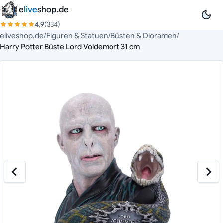
Zum Inhalt springen
e
live
shop.de
4,9
(334)
eliveshop.de
/
Figuren & Statuen
/
Büsten & Dioramen
/
Harry Potter Büste Lord Voldemort 31 cm